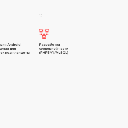
12
ция Android
Разработка
ения для
серверной части
ек под планшеты
(PHP5/Yii/MySQL)