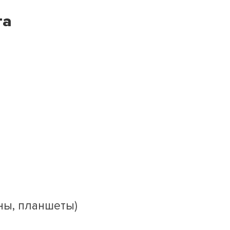
та
ны, планшеты)