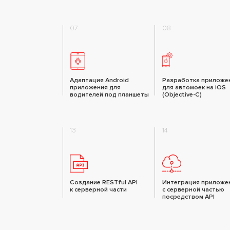
07
08
Адаптация Android
Разработка приложе
приложения для
для автомоек на iOS
водителей под планшеты
(Objective-C)
13
14
Создание RESTful API
Интеграция приложе
к серверной части
с серверной частью
посредством API