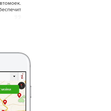
втомоек.
,,
беспечит