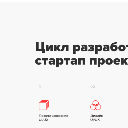
Цикл разрабо
стартап проек
01
02
Проектирование
Дизайн
UI/UX
UI/UX