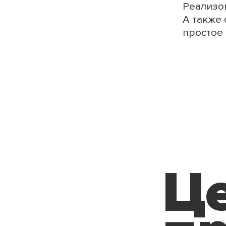
,,
Реализо
А также 
простое
Ц