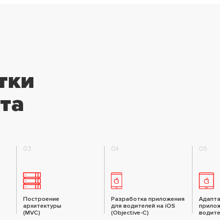
тки
та
03
04
05
Построение
Разработка приложения
Адапта
архитектуры
для водителей на iOS
прилож
(MVC)
(Objective-C)
водите