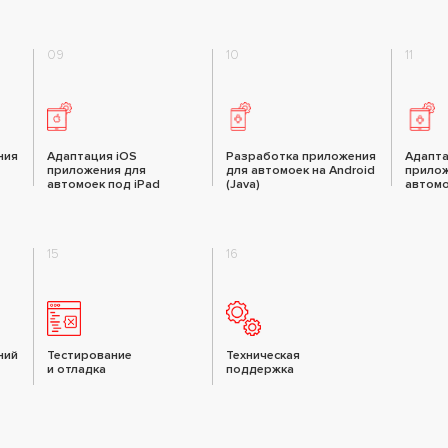
09
10
11
ния
Адаптация iOS
Разработка приложения
Адапта
приложения для
для автомоек на Android
прилож
автомоек под iPad
(Java)
автомо
15
16
ний
Тестирование
Техническая
и отладка
поддержка