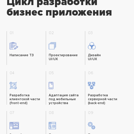
Цикл разработки
бизнес приложения
01
02
03
Написание ТЗ
Проектирование
Дизайн
UI/UX
UI/UX
04
05
06
Разработка
Адаптация сайта
Разработка
клиентской части
под мобильные
серверной части
(front-end)
устройства
(back-end)
07
08
09