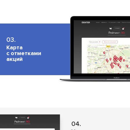
03.
Карта
с отметками
акций
04.