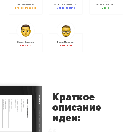
Ярослав Борщов
Александр Оноприенко
Михаил Севостьянов
Project Manager
Manual testing
Design
Сергей Ващенко
Федор Мисюкевич
Back-end
Front-end
Краткое
описание
идеи: