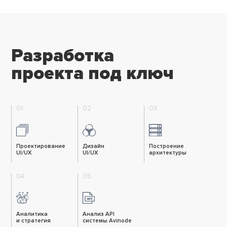
Разработка
проекта под ключ
01
02
03
Проектирование
Дизайн
Построение
UI/UX
UI/UX
архитектуры
04
05
Аналитика
Анализ API
и стратегия
системы Avinode