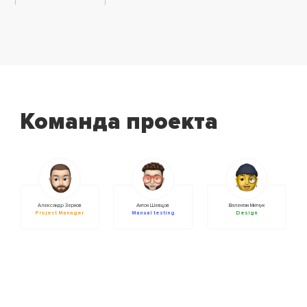
Команда проекта
Александр Зернов
Антон Шевцов
Валентин Митчук
Project Manager
Manual testing
Design