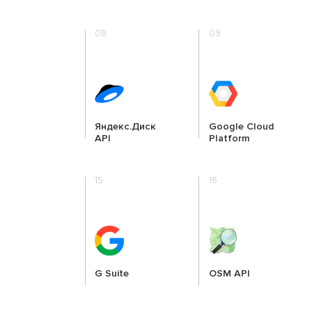
08
09
Яндекс.Диск
Google Cloud
API
Platform
15
16
G Suite
OSM API