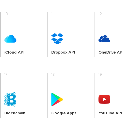
10
11
12
iCloud API
Dropbox API
OneDrive API
17
18
19
Blockchain
Google Apps
YouTube API