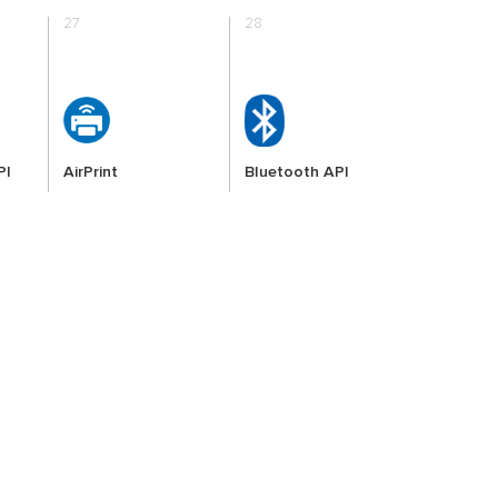
27
28
PI
AirPrint
Bluetooth API