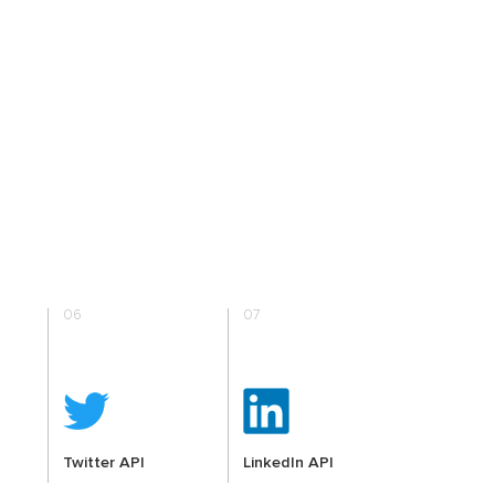
06
07
Twitter API
LinkedIn API