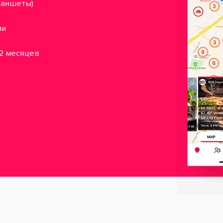
планшеты)
ми
12 месяцев