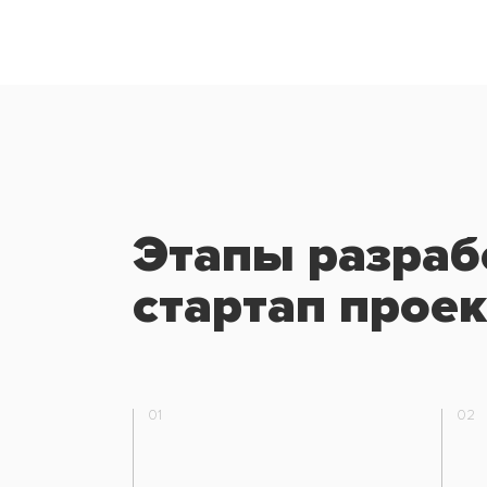
Этапы разраб
стартап проек
01
02