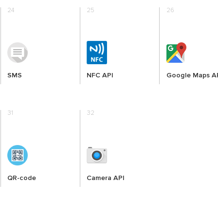
24
25
26
SMS
NFC API
Google Maps A
31
32
QR-code
Camera API