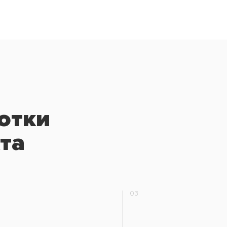
отки
та
03