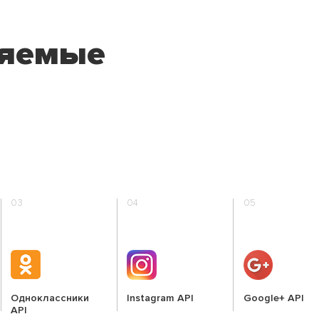
няемые
03
04
05
Одноклассники
Instagram API
Google+ API
API