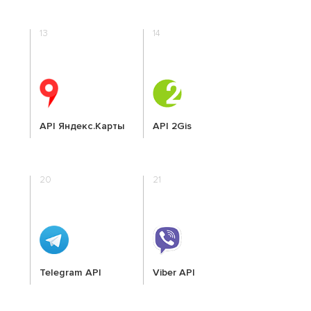
13
14
API Яндекс.Карты
API 2Gis
20
21
Telegram API
Viber API