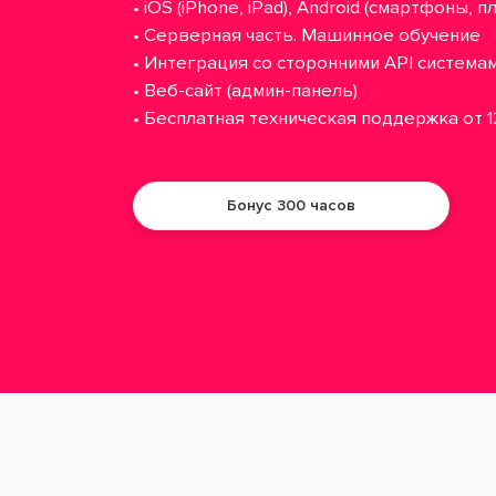
• iOS (iPhone, iPad), Android (смартфоны, 
• Серверная часть. Машинное обучение
• Интеграция со сторонними API система
• Веб-сайт (админ-панель)
• Бесплатная техническая поддержка от 
Бонус 300 часов