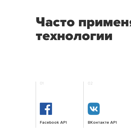
Часто приме
технологии
01
02
Facebook API
ВКонтакте API