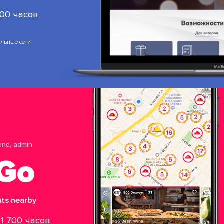
500 часов
льные сети
-end, admin
Go
nts nearby
 1 700 часов