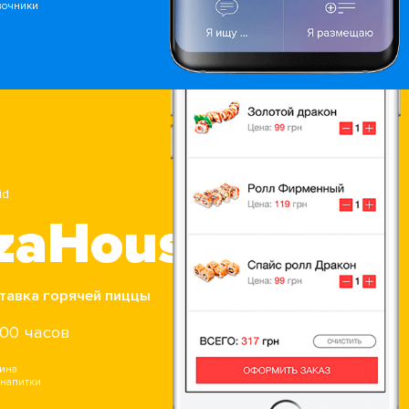
вочники
id
zzaHouse
тавка горячей пиццы
500 часов
аина
 напитки