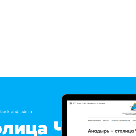
, back-end, admin
олица Чукотки