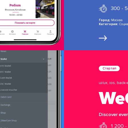
300 - 
Город:
Москва
Категория:
Социа
Стартап
ui/ux, ios, back
We
Discover eve
1 200 -