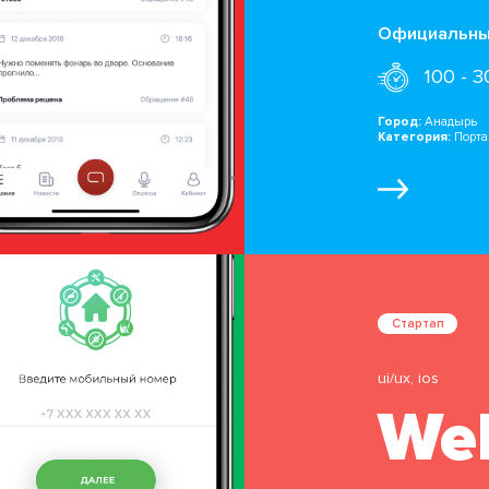
Официальный
100 - 
Город:
Анадырь
Категория:
Порта
Стартап
ui/ux, ios
Wel