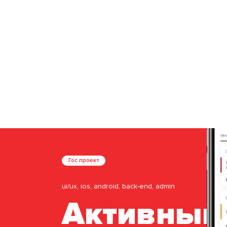
Гос проект
ui/ux, ios, android, back-end, admin
Активный