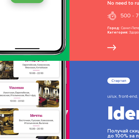
No need to r
500 - 
Город:
Санкт-Пет
Категория:
Здоро
Стартап
ui/ux, front-end
vlivery
Ide
Получай ски
до 100% за 