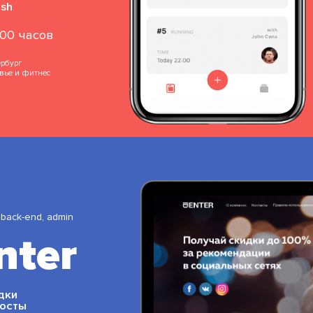
ush
700 часов
ербург
вье и фитнес
, back-end, admin
nter
дки
посты