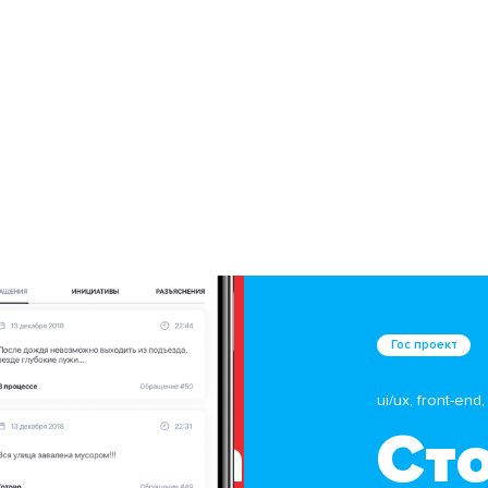
Гос проект
ui/ux, front-end
 горожанин
Ст