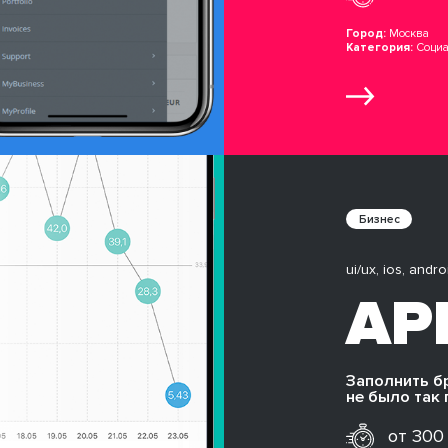
Город:
Москва
Категория:
Социа
Бизнес
ui/ux, ios, andro
афия
AP
Заполнить б
не было так
от 300