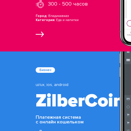
300 - 500 часов
Город:
Владикавказ
Категория:
Еда и напитки
Бизнес
ui/ux, ios, android
ZilberCoin
Платежная система
c онлайн кошельком