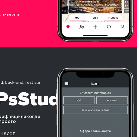
льные сети
id, back-end, rest api
PsStudio
риф еще никогда
 просто
 часов