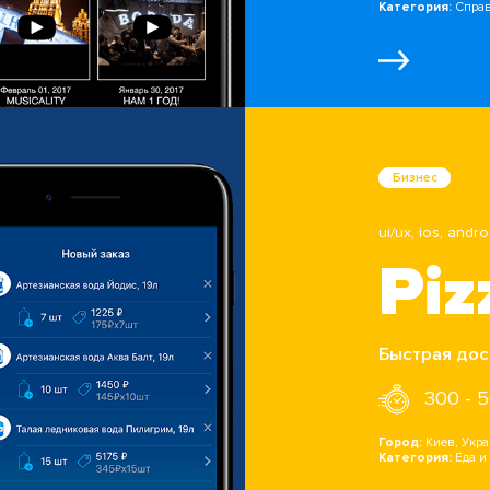
Категория:
Спра
Бизнес
ui/ux, ios, andro
Pi
Быстрая дос
300 - 
Город:
Киев, Укр
Категория:
Еда и