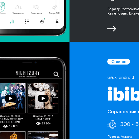
Город:
Ростов-на-
Категория:
Бизне
Стартап
ui/ux, android
ibi
Справочник 
300 - 
Город:
Астана