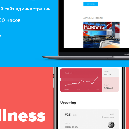
 сайт администрации
300 часов
л
lness